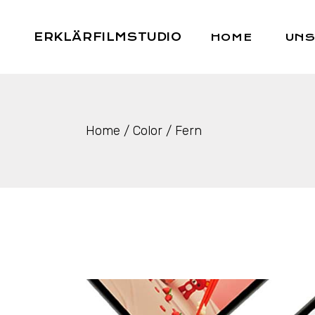
Skip
to
the
ERKLÄRFILMSTUDIO
HOME
UNS
content
Home
Color
Fern